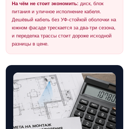
На чём не стоит экономить:
диск, блок
питания и уличное исполнение кабеля.
Дешёвый кабель без УФ-стойкой оболочки на
южном фасаде трескается за два-три сезона,
и переделка трассы стоит дороже исходной
разницы в цене.